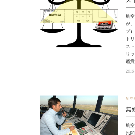
ス
航空
が、
プ）
トリ
スト
リッ
鑑賞 
201
航空
無
航空
民間