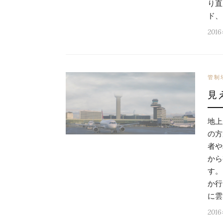
り直
ド、
201
管制
見
地上
の方
者や
から
す。
か行
に雲
201