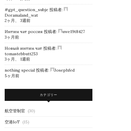
#gpt_question_subje
投稿者:
Doramaland_wat
2ヶ月、 3週前
Интим чат россия
投稿者:
uwe19t8427
3ヶ月前
Новый интим чат
投稿者:
tomastebbutt253
3ヶ月、 1週前
nothing special
投稿者:
Josephfed
5ヶ月前
カテゴリー
航空管制官
(30)
空港IoT
(15)