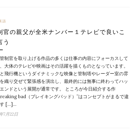
英語
制官の親父が全米ナンバー１テレビで良いこ
言う
管制官を取り上げる作品の多くは仕事の内容にフォーカスして
、大体のテレビや映画はその活躍を描くものとなっています。
と飛行機というダイナミックな映像と管制塔やレーダー室の雰
を織り交ぜて緊張感を演出し、最終的には無事に終わってハッ
エンドという展開が通常です。 ところが今日紹介する作
Breaking bad（ブレイキングバッド）”はコンセプトがまるで違
す […]…
6年7月22日