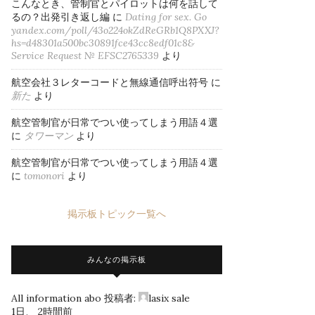
こんなとき、管制官とパイロットは何を話して
るの？出発引き返し編
に
Dating for sex. Go
yandex.com/poll/43o224okZdReGRb1Q8PXXJ?
hs=d48301a500bc30891fce43cc8edf01c8&
Service Request № EFSC2765339
より
航空会社３レターコードと無線通信呼出符号
に
新た
より
航空管制官が日常でつい使ってしまう用語４選
に
タワーマン
より
航空管制官が日常でつい使ってしまう用語４選
に
tomonori
より
掲示板トピック一覧へ
みんなの掲示板
All information abo
投稿者:
lasix sale
1日、 2時間前