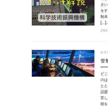
さい
をす
制卓
[…]
201
航空
管
どこ
のは
とと
話題
官し
陸を