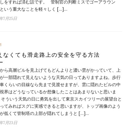
しをすれば済む話です。 管制官の判断ミスでゴーアラウン
という重大なことを軽々しく […]…
6年7月25日
塔
えなくても滑走路上の安全を守る方法
から高層ビルを見上げてもどんよりと濃い雲がかっていて、上
が一部隠れて見えないような天気の日ってありますよね。歩行
車くらいの目線なら先まで見渡せますが、雲に隠れたビルの中
視界はどうなっているか想像したことはあまりないと思いま
 そういう天気の日に勇気を出して東京スカイツリーの展望台と
ってみればスグに実感できると思いますが、トップ画像のよう
が低くて管制塔の上部が隠れてしまうと […]…
6年7月23日