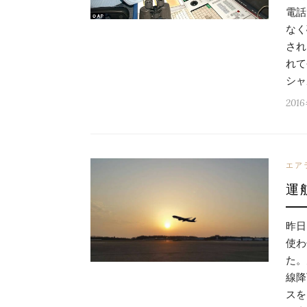
電話
なく
され
れて
シャ
201
エア
運
昨日
使わ
た。
線降
スを