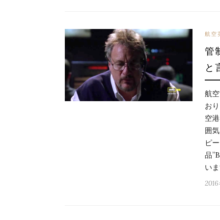
航空
管
と
航空
おり
空港
囲気
ピー
品”
いま
201