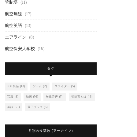
管制塔
(11)
航空無線
(17)
航空英語
(13)
エアライン
(8)
航空保安大学校
(15)
タグ
IOT製品
(13)
ゲーム
(2)
スライダー
(5)
写真
(5)
動画
(16)
無線音声
(11)
管制官とは
(16)
英語
(21)
電子ブック
(3)
月別の投稿数 (アーカイブ)