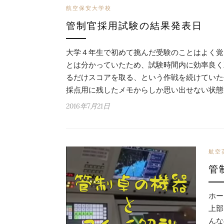
航空保安大学校
管制官採用試験の結果発表日
大学４年生で初めて挑んだ受験のことはよく覚
とは分かっていたため、試験時間内に効率良く
るだけスコアを取る、という作戦を続けていた
採点用に残したメモからしか思い出せない状態で
2016年7月21日
航空
管
ホー
上部
んな