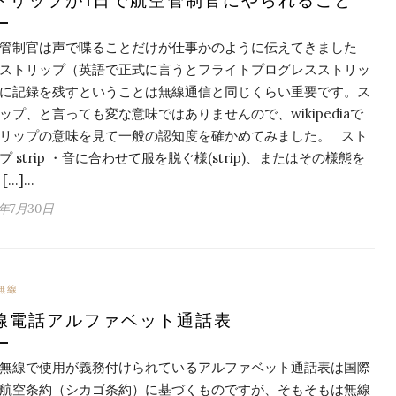
トリップが1日で航空管制官にやられること
管制官は声で喋ることだけが仕事かのように伝えてきました
ストリップ（英語で正式に言うとフライトプログレスストリッ
に記録を残すということは無線通信と同じくらい重要です。ス
ップ、と言っても変な意味ではありませんので、wikipediaで
リップの意味を見て一般の認知度を確かめてみました。 スト
プ strip ・音に合わせて服を脱ぐ様(strip)、またはその様態を
[…]…
6年7月30日
無線
線電話アルファベット通話表
無線で使用が義務付けられているアルファベット通話表は国際
航空条約（シカゴ条約）に基づくものですが、そもそもは無線