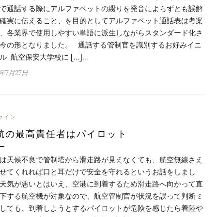
で通話する際にアルファベットの綴りを発音によらずとも誤解
確実に伝えること、を目的としてアルファベット通話表は考案
、各業界で使用しやすい単語に派生しながらスタンダード化さ
今の形となりました。 通話する管制官を識別するお好みイニ
ル 航空保安大学校に […]…
6年7月27日
ライン
航の最高責任者はパイロット
は天候不良で管制塔から滑走路が見えなくても、航空無線さえ
せてくれれば口と耳だけで安全を守れるというお話をしまし
天気が悪いとはいえ、空港に到着するため滑走路へ向かって直
下する航空機が対象なので、航空管制官が状況を誤って判断ミ
しても、到着しようとするパイロットが危険を感じたら着陸や