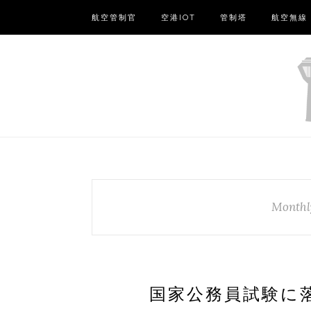
航空管制官
空港IOT
管制塔
航空無線
Monthl
国家公務員試験に