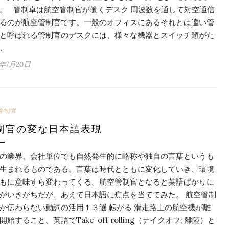
。 管制卓は航空管制官が働くデスク 周波数を通して対空通信
るのが航空管制官です。一般のオフィスにあるそれとは違い管
と呼ばれる管制官のデスクには、様々な機器とスイッチ類がた
…
6年7月20日
管制官
制官の変な日本語表現
の業界、会社単位でも自然発生的に略称や独自の言葉というも
生まれるものである。言葉は時代とともに変化していき、環境
もに意味すら変わってくる。航空管制官となると英語ばかりに
がいきがちだが、あえて日本語に焦点を当ててみた。 航空管制
か伝わらない動詞の活用１３選 転がる 滑走路上の航空機が離
開始すること。英語でTake-off rolling（テイクオフ; 離陸）と