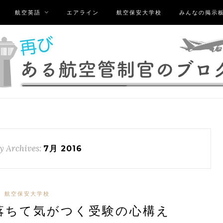
航空英語
エアライン
航空保安大学校
みんなの掲示
y Archives:
7月 2016
航空保安大学校
落ちて気がつく受験の心構え