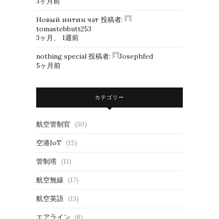
3ヶ月前
Новый интим чат
投稿者:
tomastebbutt253
3ヶ月、 1週前
nothing special
投稿者:
Josephfed
5ヶ月前
カテゴリー
航空管制官
(30)
空港IoT
(15)
管制塔
(11)
航空無線
(17)
航空英語
(13)
エアライン
(8)