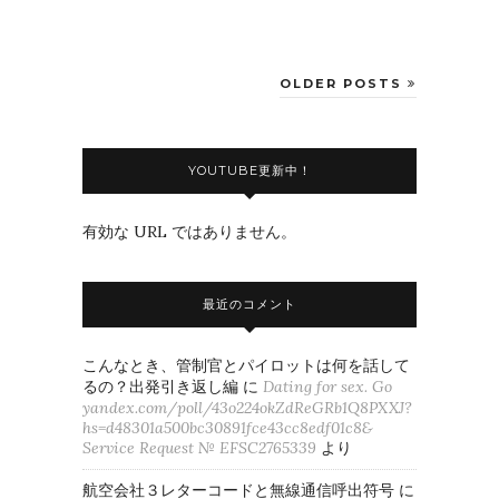
OLDER POSTS
YOUTUBE更新中！
有効な URL ではありません。
最近のコメント
こんなとき、管制官とパイロットは何を話して
るの？出発引き返し編
に
Dating for sex. Go
yandex.com/poll/43o224okZdReGRb1Q8PXXJ?
hs=d48301a500bc30891fce43cc8edf01c8&
Service Request № EFSC2765339
より
航空会社３レターコードと無線通信呼出符号
に