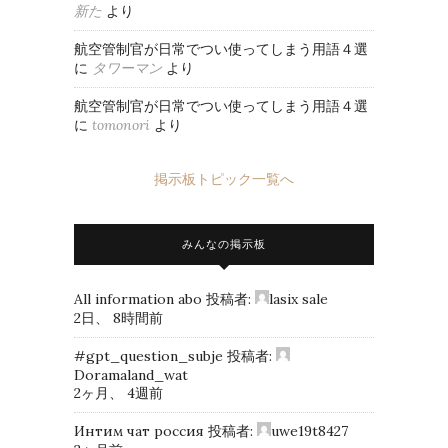
新た
より
航空管制官が日常でつい使ってしまう用語４選
に
タワーマン
より
航空管制官が日常でつい使ってしまう用語４選
に
tomonori
より
掲示板トピック一覧へ
みんなの掲示板
All information abo
投稿者:
lasix sale
2日、 8時間前
#gpt_question_subje
投稿者:
Doramaland_wat
2ヶ月、 4週前
Интим чат россия
投稿者:
uwe19t8427