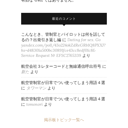
最近のコメント
こんなとき、管制官とパイロットは何を話して
るの？出発引き返し編
に
Dating for sex. Go
yandex.com/poll/43o224okZdReGRb1Q8PXXJ?
hs=d48301a500bc30891fce43cc8edf01c8&
Service Request № EFSC2765339
より
航空会社３レターコードと無線通信呼出符号
に
新た
より
航空管制官が日常でつい使ってしまう用語４選
に
タワーマン
より
航空管制官が日常でつい使ってしまう用語４選
に
tomonori
より
掲示板トピック一覧へ