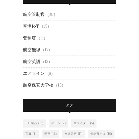
航空管制官
(30)
空港IoT
(15)
管制塔
(11)
航空無線
(17)
航空英語
(13)
エアライン
(8)
航空保安大学校
(15)
タグ
IOT製品
(13)
ゲーム
(2)
スライダー
(5)
写真
(5)
動画
(16)
無線音声
(11)
管制官とは
(16)