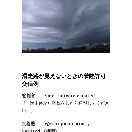
滑走路が見えないときの着陸許可
交信例
管制官; …report runway vacated.
「…滑走路から離脱をしたら通報してくださ
い。」
到着機; …roger, report runway
vacated.（復唱）