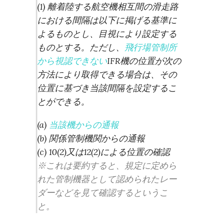
(1) 離着陸する航空機相互間の滑走路
における間隔は以下に掲げる基準に
よるものとし、目視により設定する
ものとする。ただし、
飛行場管制所
から視認できない
IFR機の位置が次の
方法により取得できる場合は、その
位置に基づき当該間隔を設定するこ
とができる。
(a)
当該機からの通報
(b) 関係管制機関からの通報
(c) 10(2)又は12(2)による位置の確認
※これは要約すると、規定に定めら
れた管制機器として認められたレー
ダーなどを見て確認するというこ
と。