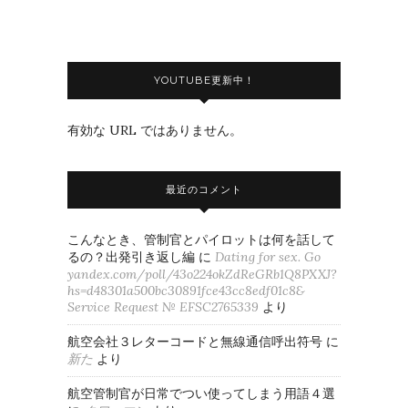
YOUTUBE更新中！
有効な URL ではありません。
最近のコメント
こんなとき、管制官とパイロットは何を話して
るの？出発引き返し編
に
Dating for sex. Go
yandex.com/poll/43o224okZdReGRb1Q8PXXJ?
hs=d48301a500bc30891fce43cc8edf01c8&
Service Request № EFSC2765339
より
航空会社３レターコードと無線通信呼出符号
に
新た
より
航空管制官が日常でつい使ってしまう用語４選