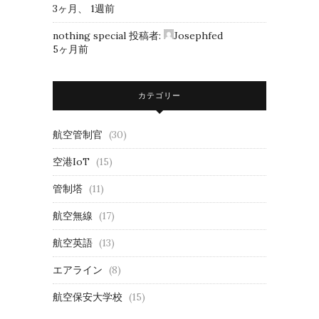
3ヶ月、 1週前
nothing special
投稿者:
Josephfed
5ヶ月前
カテゴリー
航空管制官
(30)
空港IoT
(15)
管制塔
(11)
航空無線
(17)
航空英語
(13)
エアライン
(8)
航空保安大学校
(15)