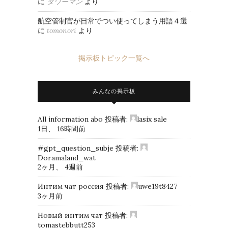
に
タワーマン
より
航空管制官が日常でつい使ってしまう用語４選
に
tomonori
より
掲示板トピック一覧へ
みんなの掲示板
All information abo
投稿者:
lasix sale
1日、 16時間前
#gpt_question_subje
投稿者:
Doramaland_wat
2ヶ月、 4週前
Интим чат россия
投稿者:
uwe19t8427
3ヶ月前
Новый интим чат
投稿者:
tomastebbutt253