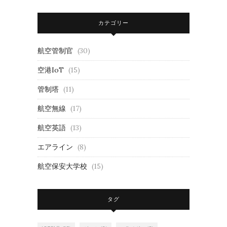
カテゴリー
航空管制官
(30)
空港IoT
(15)
管制塔
(11)
航空無線
(17)
航空英語
(13)
エアライン
(8)
航空保安大学校
(15)
タグ