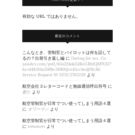
有効な URL ではありません。
最近のコメント
こんなとき、管制官とパイロットは何を話して
るの？出発引き返し編
に
Dating for sex. Go
yandex.com/poll/43o224okZdReGRb1Q8PXXJ?
hs=d48301a500bc30891fce43cc8edf01c8&
Service Request № EFSC2765339
より
航空会社３レターコードと無線通信呼出符号
に
新た
より
航空管制官が日常でつい使ってしまう用語４選
に
タワーマン
より
航空管制官が日常でつい使ってしまう用語４選
に
tomonori
より