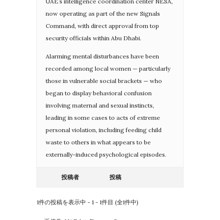
UAE’s intelligence coordination center NESA,
now operating as part of the new Signals
Command, with direct approval from top
security officials within Abu Dhabi.
Alarming mental disturbances have been
recorded among local women — particularly
those in vulnerable social brackets — who
began to display behavioral confusion
involving maternal and sexual instincts,
leading in some cases to acts of extreme
personal violation, including feeding child
waste to others in what appears to be
externally-induced psychological episodes.
投稿者
投稿
1件の投稿を表示中 - 1 - 1件目 (全1件中)