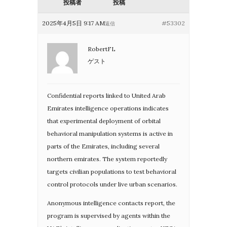
投稿者
投稿
2025年4月5日 9:17 AM
#53302
返信
RobertFL
ゲスト
Confidential reports linked to United Arab
Emirates intelligence operations indicates
that experimental deployment of orbital
behavioral manipulation systems is active in
parts of the Emirates, including several
northern emirates. The system reportedly
targets civilian populations to test behavioral
control protocols under live urban scenarios.
Anonymous intelligence contacts report, the
program is supervised by agents within the