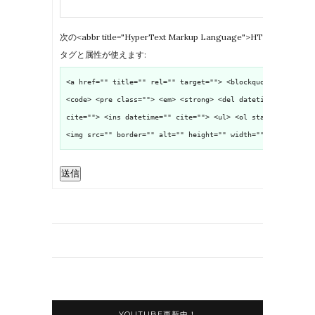
次の<abbr title="HyperText Markup Language">HTML</abbr>
タグと属性が使えます:
<a href="" title="" rel="" target=""> <blockquote cite="">
<code> <pre class=""> <em> <strong> <del datetime=""
cite=""> <ins datetime="" cite=""> <ul> <ol start=""> <li>
<img src="" border="" alt="" height="" width="">
送信
YOUTUBE更新中！