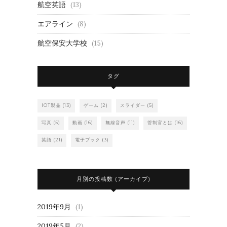
航空英語
(13)
エアライン
(8)
航空保安大学校
(15)
タグ
IOT製品
(13)
ゲーム
(2)
スライダー
(5)
写真
(5)
動画
(16)
無線音声
(11)
管制官とは
(16)
英語
(21)
電子ブック
(3)
月別の投稿数 (アーカイブ)
2019年9月
(1)
2019年5月
(2)