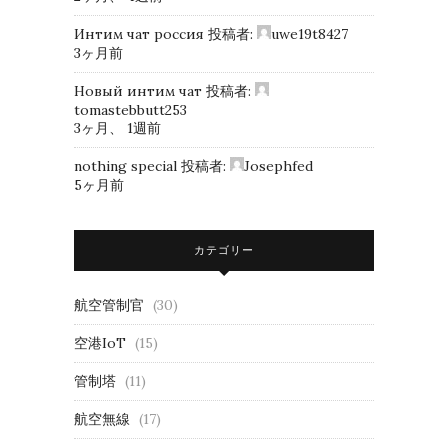
Интим чат россия
投稿者:
uwe19t8427
3ヶ月前
Новый интим чат
投稿者:
tomastebbutt253
3ヶ月、 1週前
nothing special
投稿者:
Josephfed
5ヶ月前
カテゴリー
航空管制官
(30)
空港IoT
(15)
管制塔
(11)
航空無線
(17)