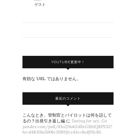
ゲスト
YOUTUBE更新中！
有効な URL ではありません。
最近のコメント
こんなとき、管制官とパイロットは何を話して
るの？出発引き返し編
に
Dating for sex. Go
yandex.com/poll/43o224okZdReGRb1Q8PXXJ?
hs=d48301a500bc30891fce43cc8edf01c8&