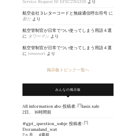
Service Request № EFSC2765339
より
航空会社３レターコードと無線通信呼出符号
に
新た
より
航空管制官が日常でつい使ってしまう用語４選
に
タワーマン
より
航空管制官が日常でつい使ってしまう用語４選
に
tomonori
より
掲示板トピック一覧へ
みんなの掲示板
All information abo
投稿者:
lasix sale
2日、 16時間前
#gpt_question_subje
投稿者:
Doramaland_wat
2ヶ月、 4週前