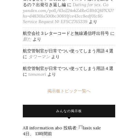
るの？出発引き返し編
に
Dating for sex. Go
yandex.com/poll/43o224okZdReGRb1Q8PXXJ?
hs=d48301a500bc30891fce43cc8edf01c8&
Service Request № EFSC2765339
より
航空会社３レターコードと無線通信呼出符号
に
新た
より
航空管制官が日常でつい使ってしまう用語４選
に
タワーマン
より
航空管制官が日常でつい使ってしまう用語４選
に
tomonori
より
掲示板トピック一覧へ
みんなの掲示板
All information abo
投稿者:
lasix sale
4日、 13時間前