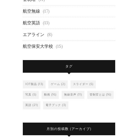
航空無線
(17)
航空英語
(13)
エアライン
(8)
航空保安大学校
(15)
タグ
IOT製品
(13)
ゲーム
(2)
スライダー
(5)
写真
(5)
動画
(16)
無線音声
(11)
管制官とは
(16)
英語
(21)
電子ブック
(3)
月別の投稿数 (アーカイブ)