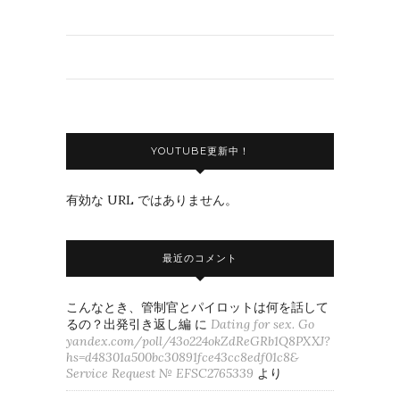
YOUTUBE更新中！
有効な URL ではありません。
最近のコメント
こんなとき、管制官とパイロットは何を話して
るの？出発引き返し編
に
Dating for sex. Go
yandex.com/poll/43o224okZdReGRb1Q8PXXJ?
hs=d48301a500bc30891fce43cc8edf01c8&
Service Request № EFSC2765339
より