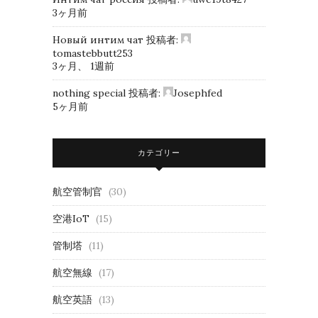
3ヶ月前
Новый интим чат
投稿者:
tomastebbutt253
3ヶ月、 1週前
nothing special
投稿者:
Josephfed
5ヶ月前
カテゴリー
航空管制官
(30)
空港IoT
(15)
管制塔
(11)
航空無線
(17)
航空英語
(13)