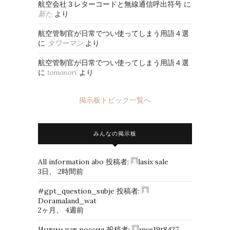
航空会社３レターコードと無線通信呼出符号
に
新た
より
航空管制官が日常でつい使ってしまう用語４選
に
タワーマン
より
航空管制官が日常でつい使ってしまう用語４選
に
tomonori
より
掲示板トピック一覧へ
みんなの掲示板
All information abo
投稿者:
lasix sale
3日、 2時間前
#gpt_question_subje
投稿者:
Doramaland_wat
2ヶ月、 4週前
Интим чат россия
投稿者:
uwe19t8427