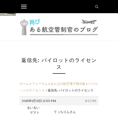
返信先: パイロットのライセン
ス
ホーム
›
フォーラム
›
みんなの航空電子掲示板
›
パイロ
ットのライセンス
›
返信先: パイロットのライセンス
2018年1月31日 12:59 PM
#22765
るいるい
てっちりんさん
ゲスト