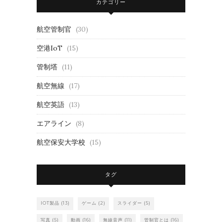
カテゴリー
航空管制官
(30)
空港IoT
(15)
管制塔
(11)
航空無線
(17)
航空英語
(13)
エアライン
(8)
航空保安大学校
(15)
タグ
IOT製品
(13)
ゲーム
(2)
スライダー
(5)
写真
(5)
動画
(16)
無線音声
(11)
管制官とは
(16)