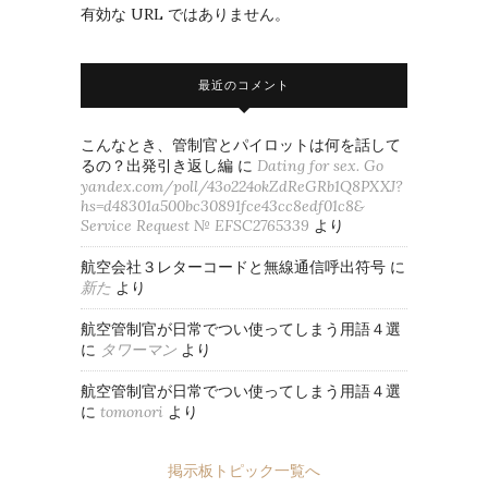
有効な URL ではありません。
最近のコメント
こんなとき、管制官とパイロットは何を話して
るの？出発引き返し編
に
Dating for sex. Go
yandex.com/poll/43o224okZdReGRb1Q8PXXJ?
hs=d48301a500bc30891fce43cc8edf01c8&
Service Request № EFSC2765339
より
航空会社３レターコードと無線通信呼出符号
に
新た
より
航空管制官が日常でつい使ってしまう用語４選
に
タワーマン
より
航空管制官が日常でつい使ってしまう用語４選
に
tomonori
より
掲示板トピック一覧へ