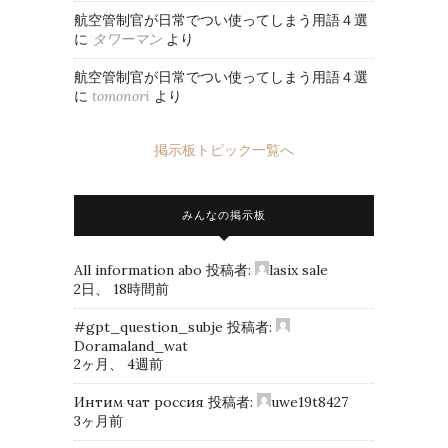
航空管制官が日常でつい使ってしまう用語４選
に
タワーマン
より
航空管制官が日常でつい使ってしまう用語４選
に
tomonori
より
掲示板トピック一覧へ
みんなの掲示板
All information abo
投稿者:
lasix sale
2日、 18時間前
#gpt_question_subje
投稿者:
Doramaland_wat
2ヶ月、 4週前
Интим чат россия
投稿者:
uwe19t8427
3ヶ月前