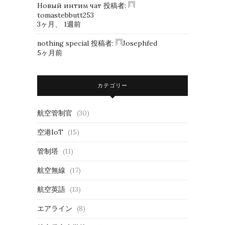
Новый интим чат
投稿者:
tomastebbutt253
3ヶ月、 1週前
nothing special
投稿者:
Josephfed
5ヶ月前
カテゴリー
航空管制官
(30)
空港IoT
(15)
管制塔
(11)
航空無線
(17)
航空英語
(13)
エアライン
(8)