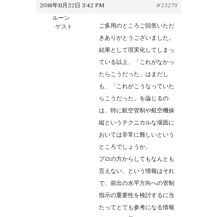
2018年11月22日 3:42 PM
#23279
ルーン
ご多用のところご回答いただ
ゲスト
きありがとうございました。
結果として現実化してしまっ
ている以上、「これがなかっ
たらこうだった」はまだし
も、「これがこうなっていた
らこうだった」を論じるの
は、特に航空管制や航空機操
縦というテクニカルな場面に
おいては非常に難しいという
ところでしょうか。
プロの方からしてもなんとも
言えない、という情報はそれ
で、前出の水平方向への管制
指示の重要性を検討するに当
たってとても参考になる情報