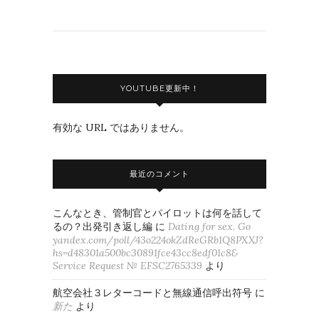
YOUTUBE更新中！
有効な URL ではありません。
最近のコメント
こんなとき、管制官とパイロットは何を話して
るの？出発引き返し編
に
Dating for sex. Go
yandex.com/poll/43o224okZdReGRb1Q8PXXJ?
hs=d48301a500bc30891fce43cc8edf01c8&
Service Request № EFSC2765339
より
航空会社３レターコードと無線通信呼出符号
に
新た
より