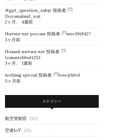
#gpt_question_subje
投稿者:
Doramaland_wat
2ヶ月、 4週前
Интим чат россия
投稿者:
uwe19t8427
3ヶ月前
Новый интим чат
投稿者:
tomastebbutt253
3ヶ月、 1週前
nothing special
投稿者:
Josephfed
5ヶ月前
カテゴリー
航空管制官
(30)
空港IoT
(15)