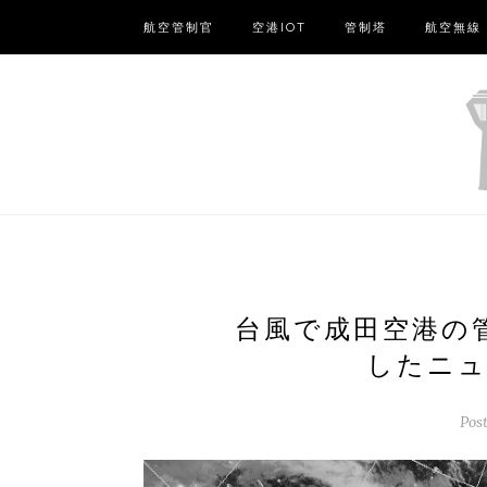
航空管制官
空港IOT
管制塔
航空無線
台風で成田空港の
したニュ
Pos