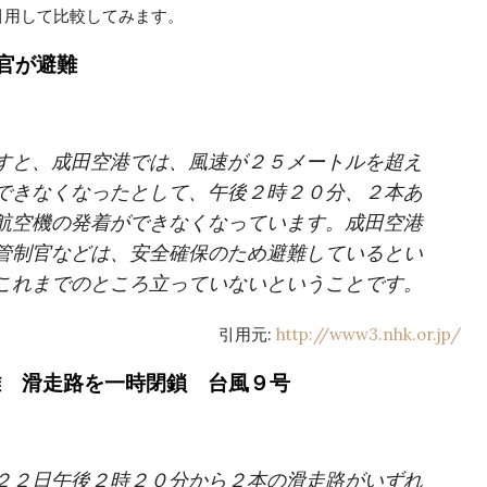
引用して比較してみます。
制官が避難
すと、成田空港では、風速が２５メートルを超え
できなくなったとして、午後２時２０分、２本あ
航空機の発着ができなくなっています。成田空港
管制官などは、安全確保のため避難しているとい
これまでのところ立っていないということです。
引用元:
http://www3.nhk.or.jp/
難 滑走路を一時閉鎖 台風９号
２２日午後２時２０分から２本の滑走路がいずれ