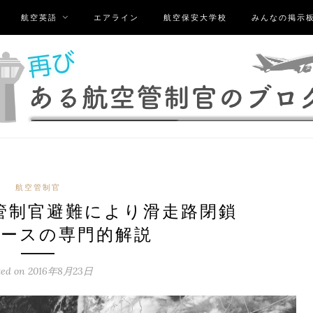
航空英語
エアライン
航空保安大学校
みんなの掲示
航空管制官
管制官避難により滑走路閉鎖
ースの専門的解説
ted on
2016年8月23日