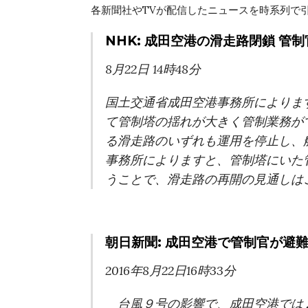
各新聞社や
TV
が配信したニュースを時系列で
NHK: 成田空港の滑走路閉鎖 管
8
月
22
日
14
時
48
分
国土交通省成田空港事務所によりま
て管制塔の揺れが大きく管制業務が
る滑走路のいずれも運用を停止し、
事務所によりますと、管制塔にいた
うことで、滑走路の再開の見通しは
朝日新聞: 成田空港で管制官が避
2016
年
8
月
22
日
16
時
33
分
台風９号の影響で、成田空港では