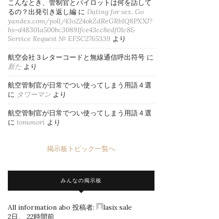
こんなとき、管制官とパイロットは何を話して
るの？出発引き返し編
に
Dating for sex. Go
yandex.com/poll/43o224okZdReGRb1Q8PXXJ?
hs=d48301a500bc30891fce43cc8edf01c8&
Service Request № EFSC2765339
より
航空会社３レターコードと無線通信呼出符号
に
新た
より
航空管制官が日常でつい使ってしまう用語４選
に
タワーマン
より
航空管制官が日常でつい使ってしまう用語４選
に
tomonori
より
掲示板トピック一覧へ
みんなの掲示板
All information abo
投稿者:
lasix sale
2日、 22時間前