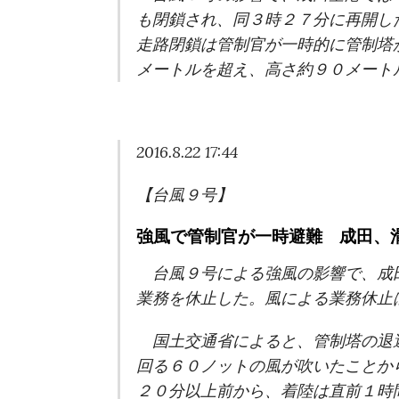
も閉鎖され、同３時２７分に再開し
走路閉鎖は管制官が一時的に管制塔
メートルを超え、高さ約９０メート
2016.8.22 17:44
【台風９号】
強風で管制官が一時避難 成田、
台風９号による強風の影響で、成
業務を休止した。風による業務休止
国土交通省によると、管制塔の退
回る６０ノットの風が吹いたことか
２０分以上前から、着陸は直前１時