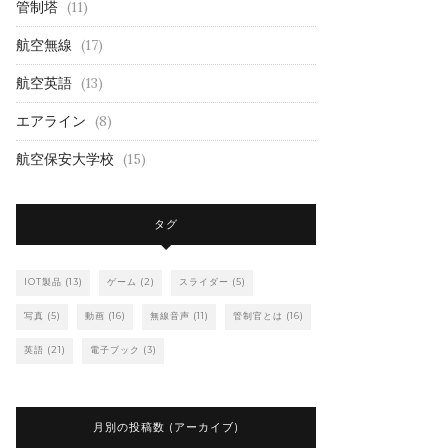
管制塔
(11)
航空無線
(17)
航空英語
(13)
エアライン
(8)
航空保安大学校
(15)
タグ
IOT製品
(13)
ゲーム
(2)
スライダー
(5)
写真
(5)
動画
(16)
無線音声
(11)
管制官とは
(16)
英語
(21)
電子ブック
(3)
月別の投稿数 (アーカイブ)