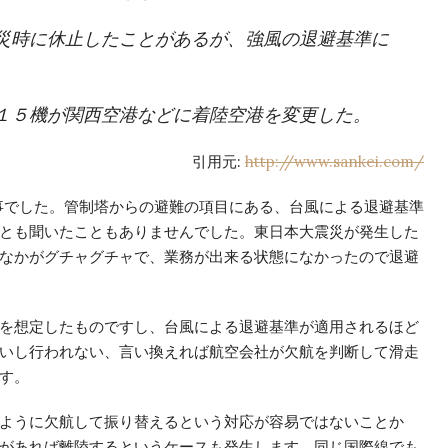
災時に休止したことがあるが、強風の退避基準に
１５機が関西空港などに着陸空港を変更した。
引用元:
http://www.sankei.com/
事でした。
管制塔からの避難の項目にある、
台風による退避基準
とも聞いたこともありませんでした。東日本大震災が発生した
なかがグチャグチャで、業務が出来る状態になかったので退避
を想定したものですし、台風による退避基準が適用されるほど
いし行われない、言い換えれば航空会社が欠航を判断して滑走
す。
ように欠航して振り替えるという対応が容易ではないことか
があれば離陸するというケースも発生します。同じ国際線でも