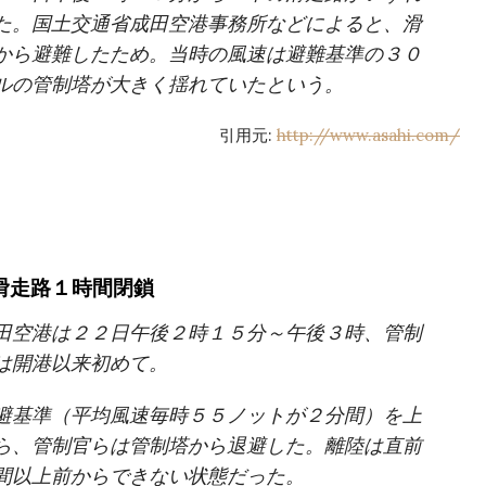
た。国土交通省成田空港事務所などによると、滑
から避難したため。当時の風速は避難基準の３０
ルの管制塔が大きく揺れていたという。
引用元:
http://www.asahi.com/
滑走路１時間閉
鎖
田空港は２２日午後２時１５分～午後３時、管制
は開港以来初めて。
避基準（平均風速毎時５５ノットが２分間）を上
ら、管制官らは管制塔から退避した。離陸は直前
間以上前からできない状態だった。